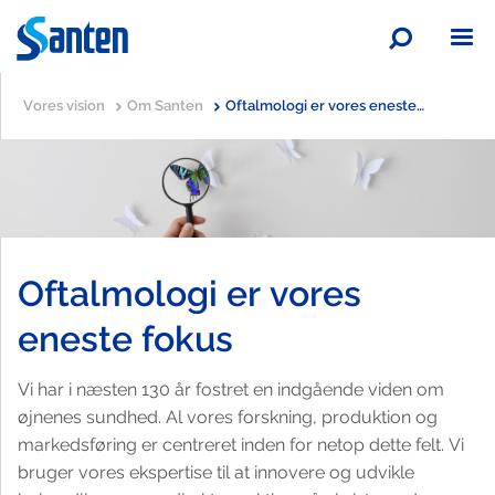
Søg
A
A
A
Vores vision
Om Santen
Oftalmologi er vores eneste fokus
Dit syn
Oversigt
Vores vision
Oftalmologi er vores
Glaukom
Oversigt
Karriere
eneste fokus
Vi har i næsten 130 år fostret en indgående viden om
Øjentørhed
Om Santen
Oversigt
Kontakt Santen
Oversigt
øjnenes sundhed. Al vores forskning, produktion og
markedsføring er centreret inden for netop dette felt. Vi
Allergi
Forespørgsler fra medier og presse
Ansøg nu
Oversigt
Vores videnskabelige fokus
Oversigt
Oversigt
bruger vores ekspertise til at innovere og udvikle