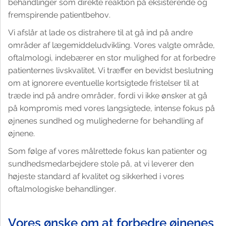
behandlinger som direkte reaktion på eksisterende og
fremspirende patientbehov.
Øjeninfektion
Ansvar
Medicinsk information og feedback på produkter
Oversigt
Samarbejde med Santen
Oversigt
Virksomhedens historie
Vi afslår at lade os distrahere til at gå ind på andre
områder af lægemiddeludvikling. Vores valgte område,
Teknologier
Betingelser for brug
Oftalmologi er vores eneste fokus
Oversigt
oftalmologi, indebærer en stor mulighed for at forbedre
patienternes livskvalitet. Vi træffer en bevidst beslutning
om at ignorere eventuelle kortsigtede fristelser til at
Produktportefølje
Oversigt
Historik
træde ind på andre områder, fordi vi ikke ønsker at gå
på kompromis med vores langsigtede, intense fokus på
Beskyttelse af personlige oplysninger
øjnenes sundhed og mulighederne for behandling af
øjnene.
Som følge af vores målrettede fokus kan patienter og
Oversigt
sundhedsmedarbejdere stole på, at vi leverer den
højeste standard af kvalitet og sikkerhed i vores
Politik for cookies
oftalmologiske behandlinger.
Indstillinger for cookies
Vores ønske om at forbedre øjnenes