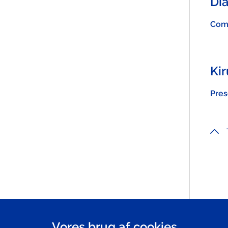
Di
Comb
Kir
Pres
Vores brug af cookies