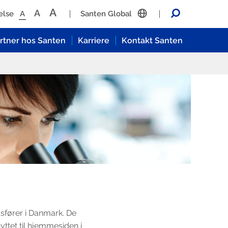
A
A
Søg
else
A
Santen Global
artner hos Santen
Karriere
Kontakt Santen
dsfører i Danmark. De
yttet til hjemmesiden i