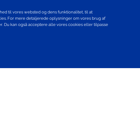
ed til vores websted og dens funktionalitet, til at
kies. For mere detaljerede oplysninger om vores brug af
r. Du kan også acceptere alle vores cookies eller tilpasse
Santen Global