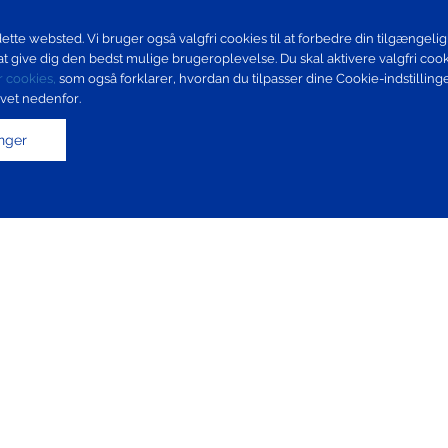
ette websted. Vi bruger også valgfri cookies til at forbedre din tilgængeligh
t give dig den bedst mulige brugeroplevelse. Du skal aktivere valgfri coo
or cookies,
som også forklarer, hvordan du tilpasser dine Cookie-indstillinge
ivet nedenfor.
linger