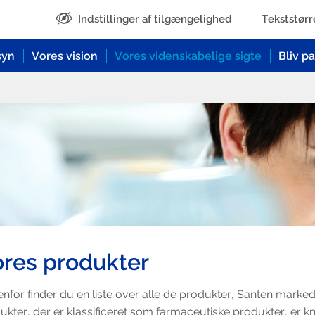
Indstillinger af tilgængelighed
Tekststørr
syn
Vores vision
Vores videnskabelige sigte
Bliv p
r
Oversigt
Oversigt
Oversigt
Hvorfor være partner med Santen?
Oversigt
Kontakt Santen Danmark
Glaukom
Om Santen
Teknologier
Ansøg nu
Medicinsk information og feedback
på produkter
Øjentørhed
Ansvar
Produktportefølje
Allergi
Øjeninfektion
res produkter
nfor finder du en liste over alle de produkter, Santen marke
ukter, der er klassificeret som farmaceutiske produkter, er kn