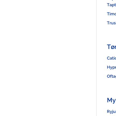
Tapt
Tim
Trus
Tør
Cat
Hyp
Ofta
My
Ryj