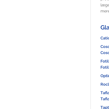
Gå til Santens websted for Europa, hvis du
læge
ønsker flere oplysninger.
mere
Gå til Santens websted for Europa, hvis du
ønsker flere oplysninger.
Gl
Cati
Cos
Coso
Fotil
Foti
Opt
Roc
Tafl
Tafl
Tap