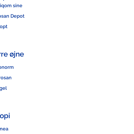
iqom sine
osan Depot
opt
re øjne
ionorm
rosan
gel
opi
unea