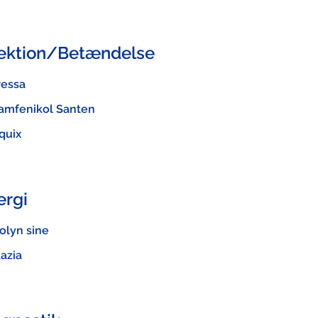
fektion/Betændelse
ressa
amfenikol Santen
quix
ergi
olyn sine
azia