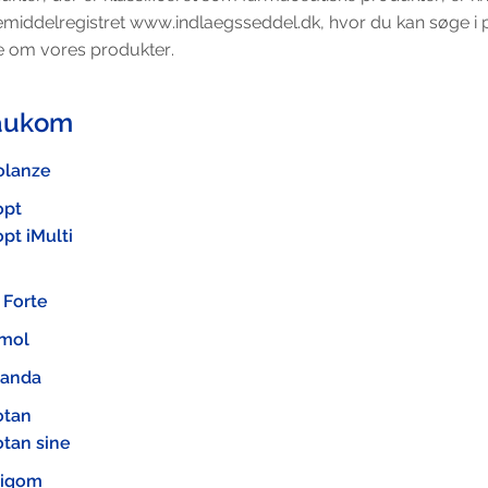
middelregistret www.indlaegsseddel.dk, hvor du kan søge i 
 om vores produkter.
aukom
olanze
opt
pt iMulti
l Forte
imol
landa
otan
otan sine
tiqom