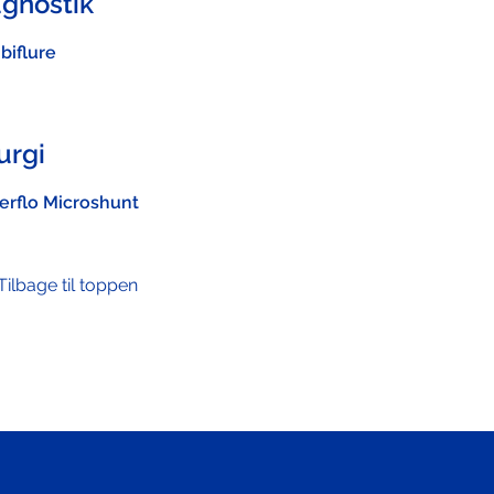
agnostik
iflure
urgi
erflo Microshunt
Tilbage til toppen