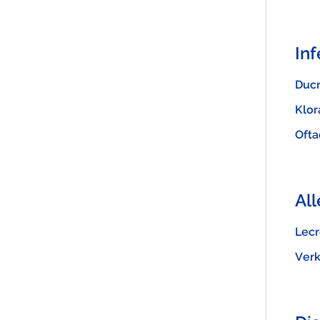
In
Duc
Klor
Ofta
All
Lecr
Verk