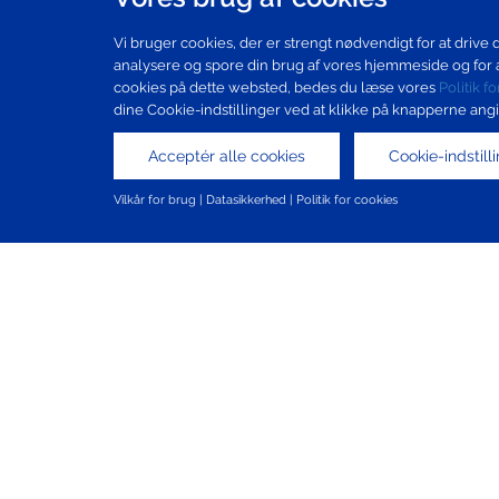
Vi bruger cookies, der er strengt nødvendigt for at drive d
analysere og spore din brug af vores hjemmeside og for a
cookies på dette websted, bedes du læse vores
Politik f
dine Cookie-indstillinger ved at klikke på knapperne ang
Acceptér alle cookies
Cookie-indstil
Vilkår for brug
|
Datasikkerhed
|
Politik for cookies
Sitemap
Brugsbetingelser
Beskyttelse af persondata
Cookiepolitik
Copyright © 2024 Santen SA. All Rights Reserved.