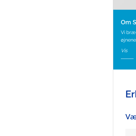
Gå til Santens websted for Europa, hvis du
ønsker flere oplysninger.
Gå til Santens websted for Europa, hvis du
Om S
ønsker flere oplysninger.
Vi bræ
øjnene
Vis
Er
Væ