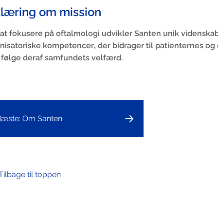
klæring om mission
at fokusere på oftalmologi udvikler Santen unik videnska
nisatoriske kompetencer, der bidrager til patienternes o
følge deraf samfundets velfærd.
æste: Om Santen
Tilbage til toppen