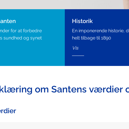
anten
Historik
nder for at forbedre
En imponerende historie, d
s sundhed og synet
helt tilbage til 1890
Vis
klæring om Santens værdier 
rdier