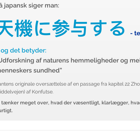
å japansk siger man:
 og det betyder:
Udforskning af naturens hemmeligheder og mek
enneskers sundhed”
ntens originale oversættelse af en passage fra kapitel 22 Zh
ddelvejen) af Konfutse.
i tænker meget over, hvad der væsentligt, klarlægger, hvad
rtigt.