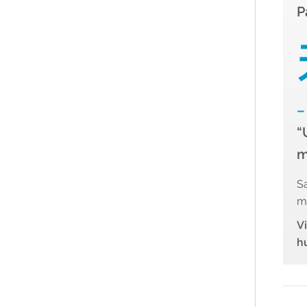
P
–
“
m
Sa
mi
V
hu