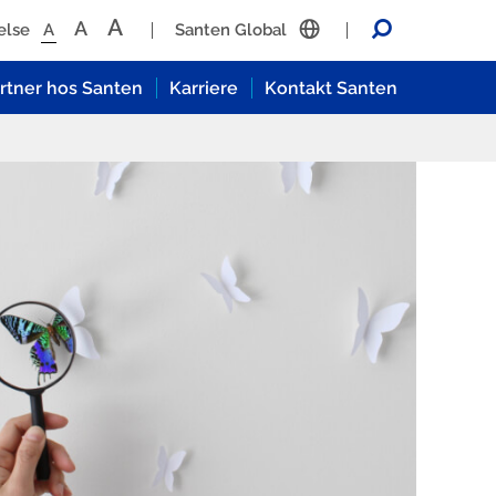
A
A
Søg
else
A
Santen Global
artner hos Santen
Karriere
Kontakt Santen