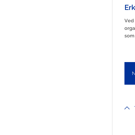
Er
Ved 
orga
som 
N