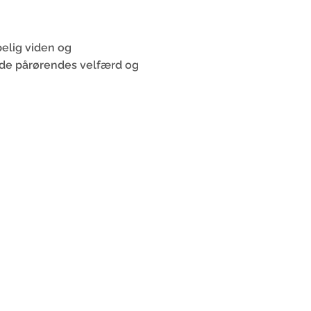
belig viden og
g de pårørendes velfærd og