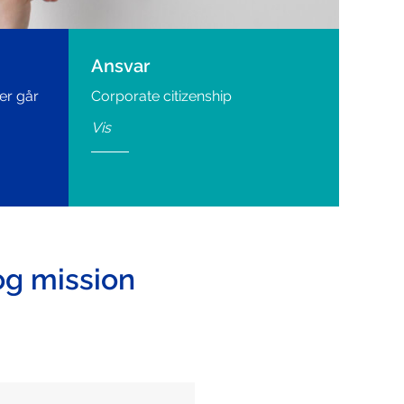
Ansvar
er går
Corporate citizenship
Vis
og mission